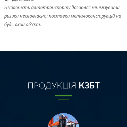
ННаявність автотранспорту дозволяє мінімізувати
ризики несвоєчасної поставки металоконструкцій на
будь-який об'єкт.
ПРОДУКЦІЯ
КЗБТ